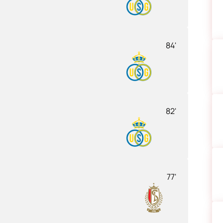
84'
82'
77'