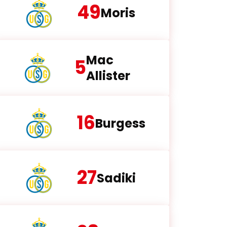
49
Moris
Mac
5
Allister
16
Burgess
27
Sadiki