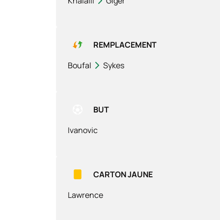
Khalaili
Giger
REMPLACEMENT
Boufal
Sykes
BUT
Ivanovic
CARTON JAUNE
Lawrence