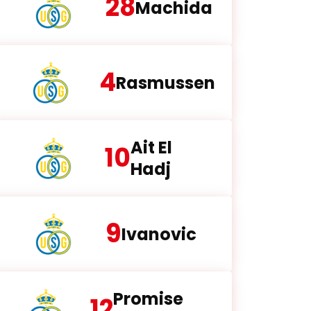
28
Machida
4
Rasmussen
Ait El
10
Hadj
9
Ivanovic
Promise
12