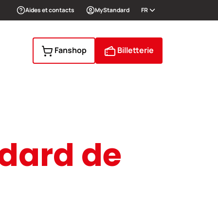
Aides et contacts
MyStandard
FR
Fanshop
Billetterie
ndard de