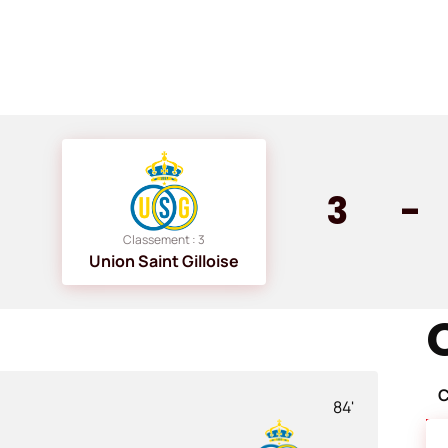
3
-
Classement : 3
Union Saint Gilloise
C
84'