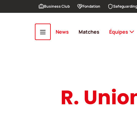
Aller au contenu principal
Business Club
Fondation
Safeguardin
News
Matches
Équipes
R. Unio