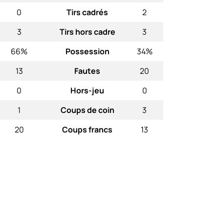
0
Tirs cadrés
2
3
Tirs hors cadre
3
66%
Possession
34%
13
Fautes
20
0
Hors-jeu
0
1
Coups de coin
3
20
Coups francs
13