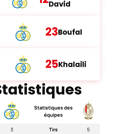
David
23
Boufal
25
Khalaili
Statistiques
Statistiques des
équipes
3
Tirs
5