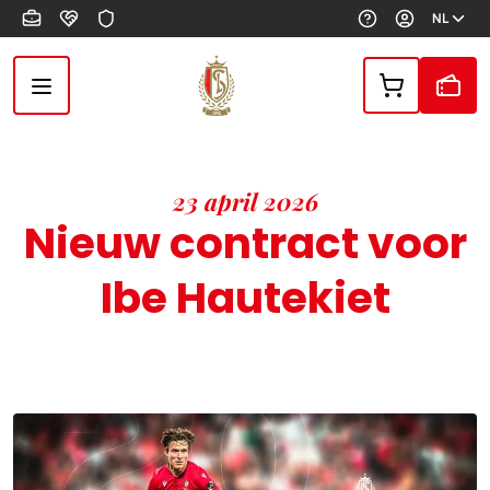
Overslaan en naar de inhoud gaan
NL
23 april 2026
Nieuw contract voor
Ibe Hautekiet